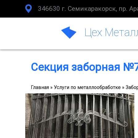
346630 г. Семикаракорск, пр. Ар
Цех Метал
Секция заборная №
Главная
Услуги по металлообработке
Забо
Строка
навигации