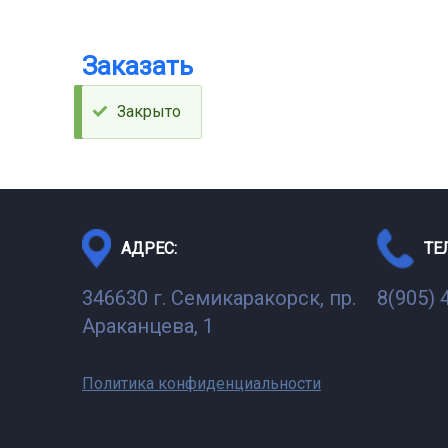
Заказать
Закрыто
Статус
АДРЕС:
ТЕ
346630 г. Семикаракорск, пр.
8(905) 
Араканцева, 1
Политика конфиденциальности