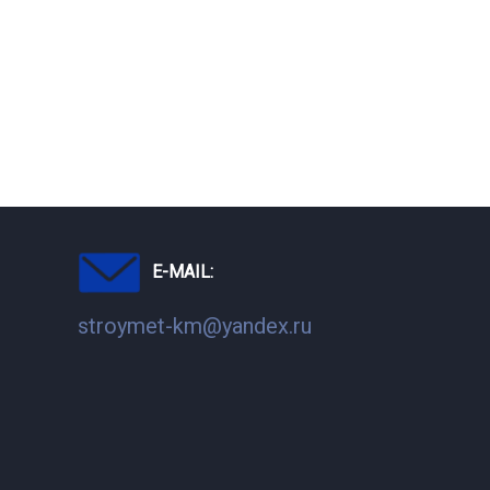
E-MAIL:
stroymet-km@yandex.ru