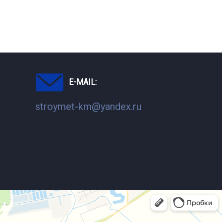
E-MAIL:
stroymet-km@yandex.ru