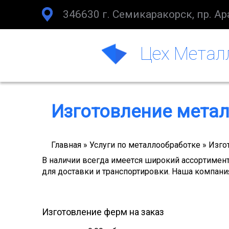
346630 г. Семикаракорск, пр. Ар
Цех Метал
Изготовление мета
Главная
Услуги по металлообработке
Изго
Строка
В нaличии всегдa имeетcя широкий асcоpтимент
для доставки и транспортировки. Наша компани
навигации
Изготовление ферм на заказ