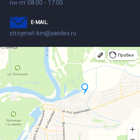
пн-пт 08:00 - 17:00
E-MAIL:
stroymet-km@yandex.ru